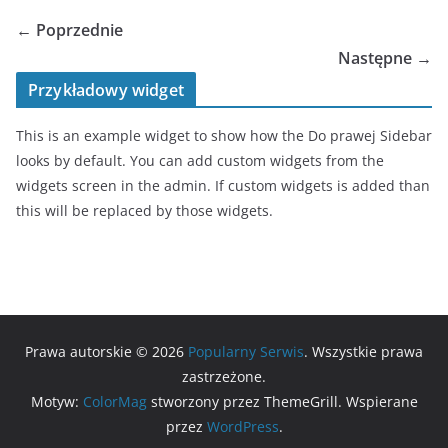
← Poprzednie
Następne →
Przykładowy widget
This is an example widget to show how the Do prawej Sidebar
looks by default. You can add custom widgets from the
widgets screen in the admin. If custom widgets is added than
this will be replaced by those widgets.
Prawa autorskie © 2026
Popularny Serwis
. Wszystkie prawa
zastrzeżone.
Motyw:
ColorMag
stworzony przez ThemeGrill. Wspierane
przez
WordPress
.